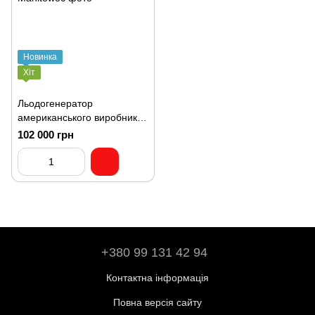
Новинка
Хіт
Льодогенератор
американського виробника
Manitowoc серії Indigo
102 000 грн
+380 99 131 42 94
Контактна інформація
Повна версія сайту