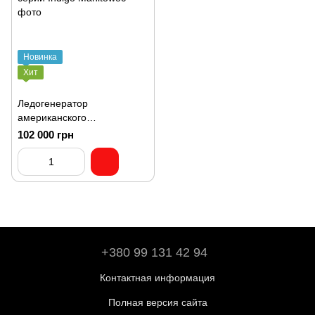
Новинка
Хит
Ледогенератор
американского
производителя Manitowoc
102 000 грн
серии Indigo
+380 99 131 42 94
Контактная информация
Полная версия сайта