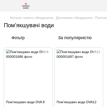
Каталог нового обладнання
Допоміжне обладнання
Пом'як
Пом'якшувачі води
Фільтр
За популярністю
Пом'якшувач води DVA 8
Пом'якшувач води DVA12