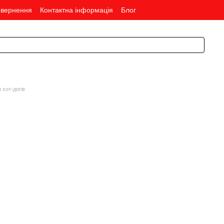
овернення
Контактна інформація
Блог
 хот-догів