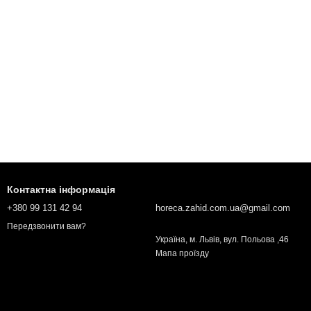
Контактна інформація
+380 99 131 42 94
horeca.zahid.com.ua@gmail.com
Передзвонити вам?
Українa, м. Львів, вул. Польова ,46
Мапа проїзду