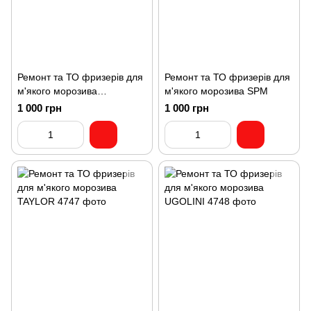
Ремонт та ТО фризерів для
Ремонт та ТО фризерів для
м'якого морозива
м'якого морозива SPM
OCEANPOWER
1 000 грн
1 000 грн