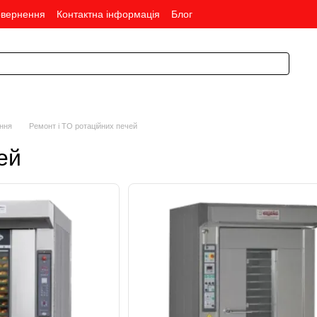
овернення
Контактна інформація
Блог
ння
Ремонт і ТО ротаційних печей
ей