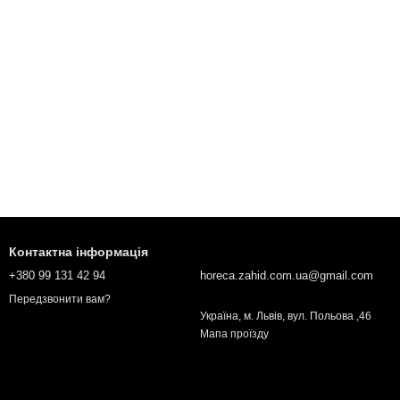
Контактна інформація
+380 99 131 42 94
horeca.zahid.com.ua@gmail.com
Передзвонити вам?
Українa, м. Львів, вул. Польова ,46
Мапа проїзду