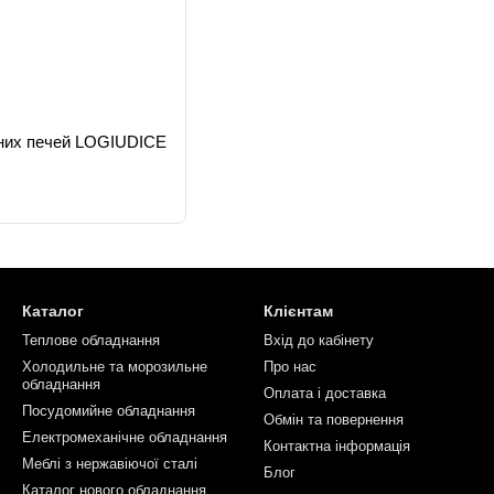
йних печей LOGIUDICE
Каталог
Клієнтам
Теплове обладнання
Вхід до кабінету
Холодильне та морозильне
Про нас
обладнання
Оплата і доставка
Посудомийне обладнання
Обмін та повернення
Електромеханічне обладнання
Контактна інформація
Меблі з нержавіючої сталі
Блог
Каталог нового обладнання