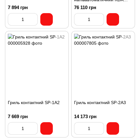
33ED
7 894 грн
76 110 грн
Гриль контактний SP-1A2
Гриль контактний SP-2A3
7 669 грн
14 173 грн