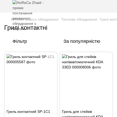
Каталог нового обладнання
Теплове обладнання
Грилі конт
Грилі контактні
Фільтр
За популярністю
Гриль контактний SP-1C1
Гриль для стейків
напівавтоматичний KDA