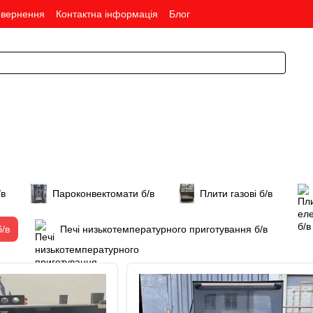
овернення
Контактна інформація
Блог
/в
Пароконвектомати б/в
Плити газові б/в
/в
Печі низькотемпературного приготування б/в