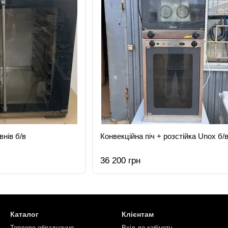
внів б/в
Конвекційна піч + розстійка Unox б/
36 200 грн
Каталог
Клієнтам
Теплове обладнання
Вхід до кабінету