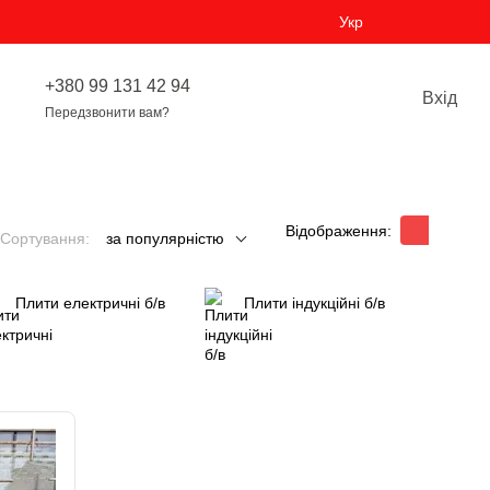
Укр
+380 99 131 42 94
Вхід
Передзвонити вам?
Відображення:
Сортування:
за популярністю
Плити електричні б/в
Плити індукційні б/в