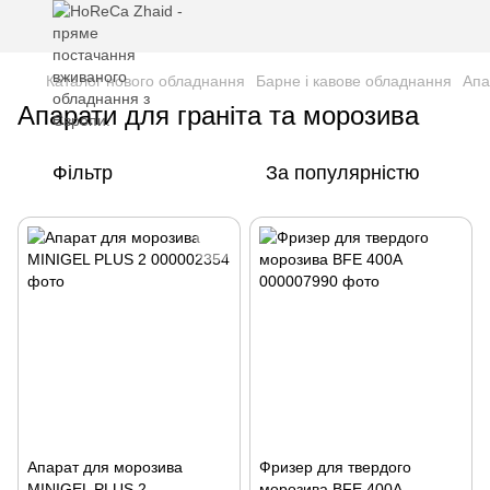
Каталог нового обладнання
Барне і кавове обладнання
Апа
Апарати для граніта та морозива
Фільтр
За популярністю
Апарат для морозива
Фризер для твердого
MINIGEL PLUS 2
морозива BFE 400A