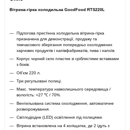
Вітрина-гірка холодильна GoodFood RTS220L
Підлогова пристінна холодильна вітрина-гірка
призначена для демонстрації, продажу та
тимчасового зберігання попередньо охолоджених
харчових продуктів і напівфабрикатів, пива і напоїв.
Корпус чорний скло пластик зі сріблястими вставками
з боків.
Об'єм 220 л.
Три регульовані полиці.
Макс. температура навколишнього середовища /
вологість: <27 ℃ / 70%.
Вентильована система охолодження, автоматичне
розморожування.
Світлодіодне (LED) освітлення під полицями.
Вітрина встановлена на 4 коліщатка, де 2 їдуть з