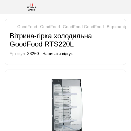
GoodFood
GoodFood
GoodFood GoodFood
Вітрина-гір
Вітрина-гірка холодильна
GoodFood RTS220L
Артикул:
33260
Написати відгук