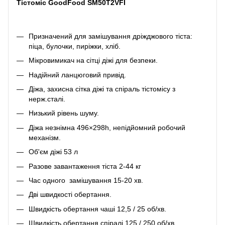
Тістоміс GoodFood SM50T2VFI
Призначений для замішування дріжджового тіста:
піца, булочки, пиріжки, хліб.
Мікровимикач на сітці діжі для безпеки.
Надійний ланцюговий привід.
Діжа, захисна сітка діжі та спіраль тістомісу з
нерж.сталі.
Низький рівень шуму.
Діжа незнімна 496×298h, непідйомний робочий
механізм.
Об'єм діжі 53 л
Разове завантаження тіста 2-44 кг
Час одного замішування 15-20 хв.
Дві швидкості обертання.
Швидкість обертання чаші 12,5 / 25 об/хв.
Швидкість обертання спіралі 125 / 250 об/хв.