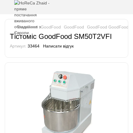
GoodFood
GoodFood
GoodFood
GoodFood GoodFood
Тістоміс GoodFood SM50T2VFI
Артикул:
33464
Написати відгук