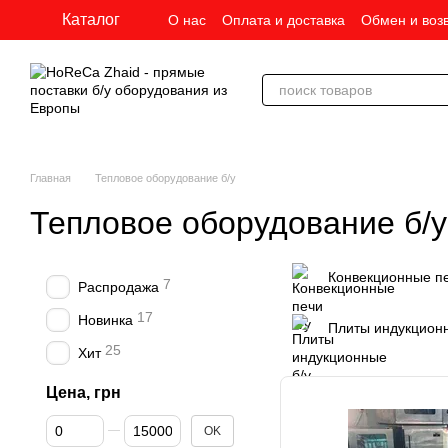
Перейти к основному контенту
Каталог
О нас
Оплата и доставка
Обмен и воз
Главная
Тепловое оборудование б/у
Тепловое оборудование б/у
Конвекционные пе
7
Распродажа
17
Новинка
Плиты индукционн
25
Хит
Цена, грн
От Цена, грн
До Цена, грн
OK