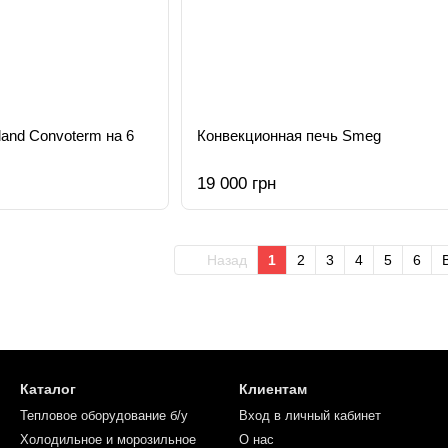
and Convoterm на 6
Конвекционная печь Smeg
19 000 грн
Назад
1
2
3
4
5
6
Каталог
Клиентам
Тепловое оборудование б/у
Вход в личный кабинет
Холодильное и морозильное
О нас