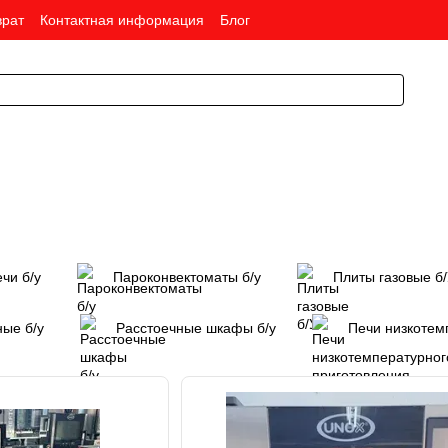
врат
Контактная информация
Блог
чи б/у
Пароконвектоматы б/у
Плиты газовые б
ые б/у
Расстоечные шкафы б/у
Печи низкотем