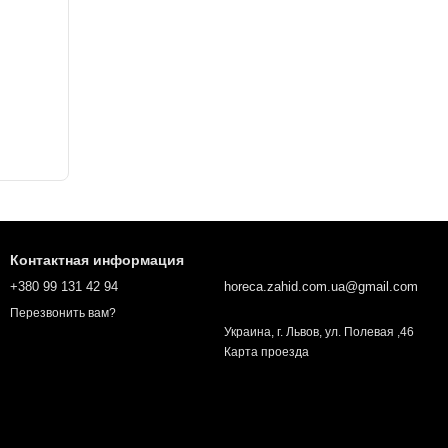
Контактная информация
+380 99 131 42 94
horeca.zahid.com.ua@gmail.com
Перезвонить вам?
Украина, г. Львов, ул. Полевая ,46
Карта проезда