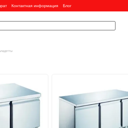
врат
Контактная информация
Блог
аладетты