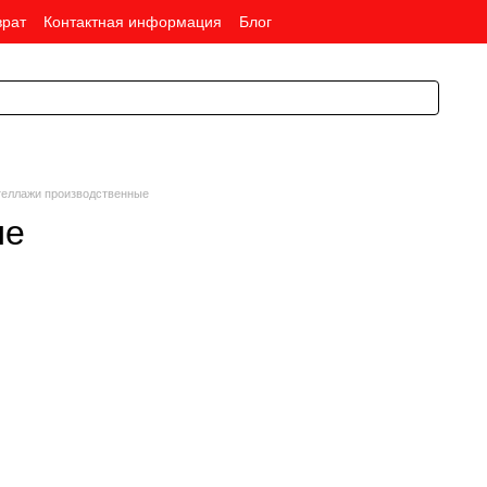
врат
Контактная информация
Блог
еллажи производственные
ые