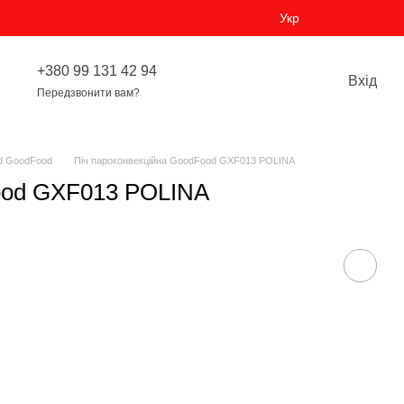
Укр
+380 99 131 42 94
Вхід
Передзвонити вам?
d GoodFood
Піч пароконвекційна GoodFood GXF013 POLINA
ood GXF013 POLINA