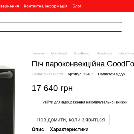
овернення
Контактна інформація
Блог
Головна
GoodFood
GoodFood
GoodFood
GoodFoo
Піч пароконвекційна GoodF
Немає в наявності
Артикул: 33485
Написати відгук
17 640 грн
Увійти
для відображення накопичувальної знижки
%
Повідомити, коли з'явиться
Опис
Характеристики