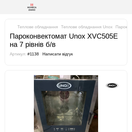
Теплове обладнання
Теплове обладнання Unox
Парокон
Пароконвектомат Unox XVC505E
на 7 рівнів б/в
Артикул:
#1138
Написати відгук