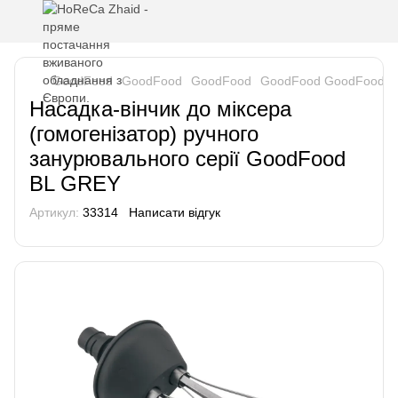
GoodFood
GoodFood
GoodFood
GoodFood GoodFood
Насадка-вінчик до міксера
(гомогенізатор) ручного
занурювального серії GoodFood
BL GREY
Артикул:
33314
Написати відгук