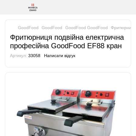
GoodFood
GoodFood
GoodFood GoodFood
Фритюрниця 
Фритюрниця подвійна електрична
професійна GoodFood EF88 кран
Артикул:
33058
Написати відгук