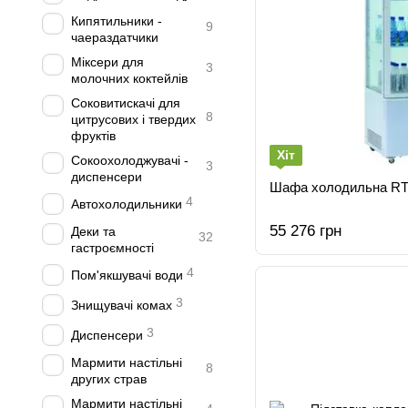
Кипятильники -
9
чаераздатчики
Міксери для
3
молочних коктейлів
Соковитискачі для
8
цитрусових і твердих
фруктів
Хіт
Сокоохолоджувачі -
3
диспенсери
Шафа холодильна RT2
4
Автохолодильники
55 276 грн
Деки та
32
гастроємності
4
Пом'якшувачі води
3
Знищувачі комах
3
Диспенсери
Мармити настільні
8
других страв
Мармити настільні