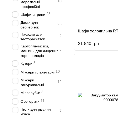
10
морозильні
професійні
28
Шафи-вітрини
Диски для
25
овочерізок
Шафа холодильна RT7
Насадки для
2
тестораскаток
21 840 грн
Картоплечистки,
2
машини для чищення
коренеплодів
8
Кутери
10
Міксери планетарні
Міксери
12
занурювальні
3
М'ясорубки
11
Овочерізки
Пили для різання
7
м'яса