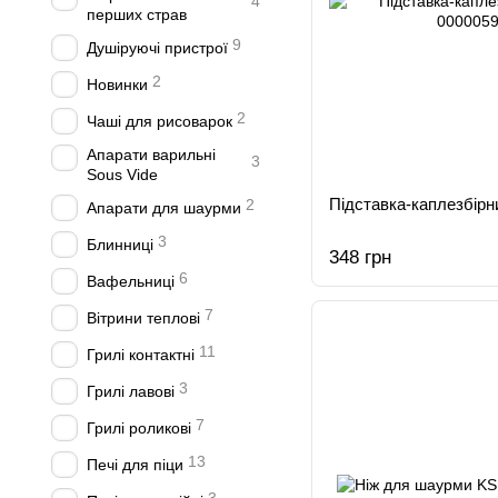
4
перших страв
9
Душіруючі пристрої
2
Новинки
2
Чаші для рисоварок
Апарати варильні
3
Sous Vide
Підставка-каплезбір
2
Апарати для шаурми
3
Блинниці
348 грн
6
Вафельниці
7
Вітрини теплові
11
Грилі контактні
3
Грилі лавові
7
Грилі роликові
13
Печі для піци