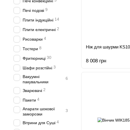
3
Печі конвекційні
9
Печі подові
14
Плити індукційні
2
Плити електричні
4
Рисоварки
Ніж для шаурми KS1
8
Тостери
30
Фритюрниці
8 008 грн
3
Шафи розстійні
Вакуумні
6
пакувальники
2
Зварювачі
4
Пакети
Апарати шокової
3
заморозки
4
Вітрини для Суші