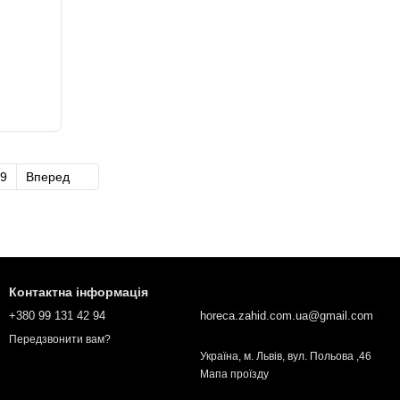
9
Вперед
Контактна інформація
+380 99 131 42 94
horeca.zahid.com.ua@gmail.com
Передзвонити вам?
Українa, м. Львів, вул. Польова ,46
Мапа проїзду