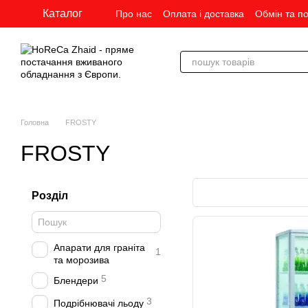
Перейти до основного контенту
Каталог
Про нас
Оплата і доставка
Обмін та п
Головна
FROSTY
FROSTY
Розділ
Апарати для граніта
1
та морозива
5
Блендери
3
Подрібнювачі льоду