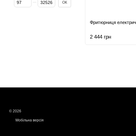
Від Ціна, грн
До Ціна, грн
ОК
Фритюрниця електрич
2 444 грн
© 2026
Мобільна версія