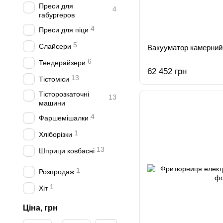
Преси для
4
габургеров
4
Преси для піци
5
Слайсери
Вакууматор камерни
6
Тендерайзери
62 452 грн
13
Тістоміси
Тісторозкаточні
13
машини
4
Фаршемішалки
1
Хліборізки
13
Шприци ковбасні
1
Розпродаж
1
Хіт
Ціна, грн