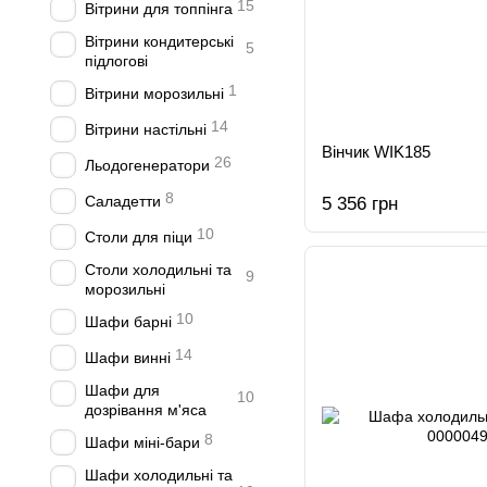
15
Вітрини для топпінга
Вітрини кондитерські
5
підлогові
1
Вітрини морозильні
14
Вітрини настільні
Вінчик WIK185
26
Льодогенератори
8
Саладетти
5 356 грн
10
Столи для піци
Столи холодильні та
9
морозильні
10
Шафи барні
14
Шафи винні
Шафи для
10
дозрівання м'яса
8
Шафи міні-бари
Шафи холодильні та