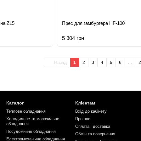
на ZL5
Прес для гамбургера HF-100
5 304 грн
Назад
1
2
3
4
5
6
...
2
Каталог
Клієнтам
Теплове обладнання
Вхід до кабінету
Холодильне та морозильне
Про нас
обладнання
Оплата і доставка
Посудомийне обладнання
Обмін та повернення
Електромеханічне обладнання