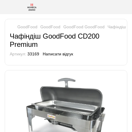
GoodFood
GoodFood
GoodFood GoodFood
Чафіндіш G
Чафіндіш GoodFood CD200
Premium
Артикул:
33169
Написати відгук