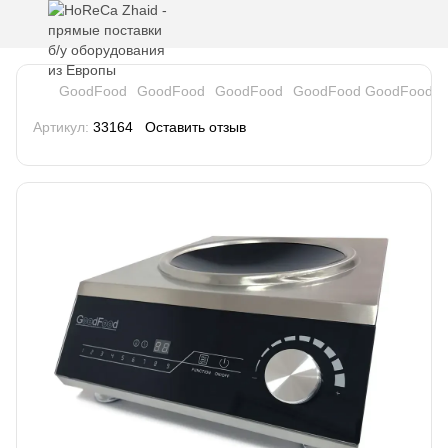
GoodFood
GoodFood
GoodFood
GoodFood GoodFood
Артикул:
33164
Оставить отзыв