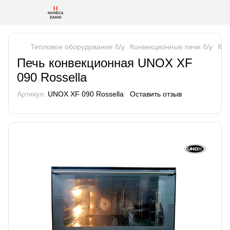
Тепловое оборудование б/у
Конвекционные печи б/у
Кон
Печь конвекционная UNOX XF
090 Rossella
Артикул:
UNOX XF 090 Rossella
Оставить отзыв