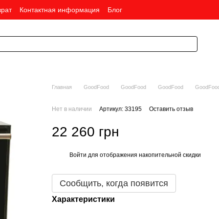
врат
Контактная информация
Блог
Главная
GoodFood
GoodFood
GoodFood
GoodFoo
Нет в наличии
Артикул: 33195
Оставить отзыв
22 260 грн
Войти
для отображения накопительной скидки
%
Сообщить, когда появится
Характеристики