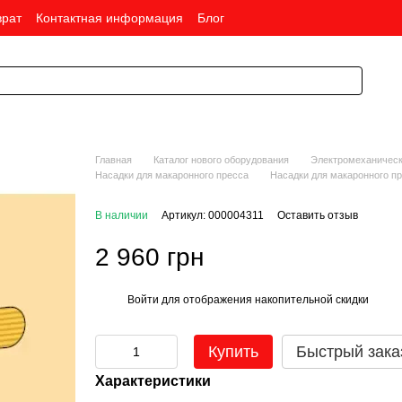
врат
Контактная информация
Блог
Главная
Каталог нового оборудования
Электромеханическ
Насадки для макаронного пресса
Насадки для макаронного п
В наличии
Артикул: 000004311
Оставить отзыв
2 960 грн
Войти
для отображения накопительной скидки
%
Купить
Быстрый зака
Характеристики