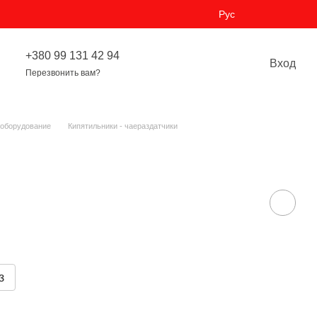
Рус
+380 99 131 42 94
Вход
Перезвонить вам?
 оборудование
Кипятильники - чаераздатчики
з