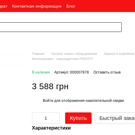
врат
Контактная информация
Блог
Главная
Каталог нового оборудования
Барное и кофейное
Кипятильники - чаераздатчики FROSTY
В наличии
Артикул: 000007878
Оставить отзыв
3 588 грн
Войти
для отображения накопительной скидки
%
Купить
Быстрый зака
Характеристики