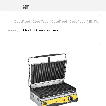
GoodFood
GoodFood
GoodFood
GoodFood REMTA
Артикул:
33271
Оставить отзыв